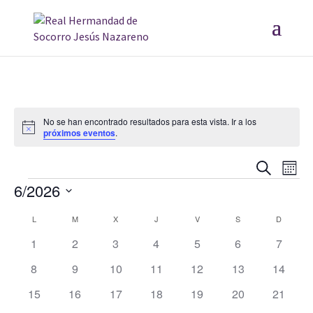
No se han encontrado resultados para esta vista. Ir a los
Aviso
próximos eventos
.
Navega
Nav
Buscar
Mes
6/2026
de
Eventos
de
vis
Seleccionar
búsque
L
LUNES
M
MARTES
X
MIÉRCOLES
J
JUEVES
V
VIERNES
S
SÁBADO
D
DOMIN
Calendario
fecha.
de
y
0
0
0
0
0
0
0
1
2
3
4
5
6
7
de
Eve
eventos
eventos
eventos
eventos
eventos
eventos
evento
vistas
0
0
0
0
0
0
0
8
9
10
11
12
13
14
Eventos
eventos
eventos
eventos
eventos
eventos
eventos
eventos
de
0
0
0
0
0
0
0
15
16
17
18
19
20
21
eventos
eventos
eventos
eventos
eventos
eventos
eventos