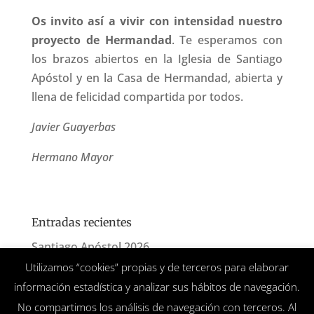
Os invito así a vivir con intensidad nuestro
proyecto de Hermandad
. Te esperamos con
los brazos abiertos en la Iglesia de Santiago
Apóstol y en la Casa de Hermandad, abierta y
llena de felicidad compartida por todos.
Javier Guayerbas
Hermano Mayor
Entradas recientes
Santiago Apóstol 2026
Utilizamos “cookies” propias y de terceros para elaborar
San Benito 2026
información estadística y analizar sus hábitos de navegación.
Corpus Christi 2026
No compartimos los análisis de navegación con terceros. Al