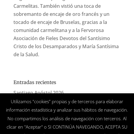
Carmelitas. También vistió una toca de
sobremanto de encaje de oro francés y un
tocado de encaje de Bruselas, gracias a la
comunidad carmelitana y a la Fervorosa
Asociación de Fieles Devotos del Santísimo
Cristo de los Desamparados y María Santísima
de la Salud.
Entradas recientes
Santiago Apóstol 2026
Utilizamos “cookies” propias y de terceros para elaborar
San Benito 2026
información estadística y analizar sus hábitos de navegación.
Corpus Christi 2026
No compartimos los análisis de navegación con terceros. Al
Ofrenda floral a la Virgen del Prado 2026
clicar en "Aceptar" o SI CONTINÚA NAVEGANDO, ACEPTA SU