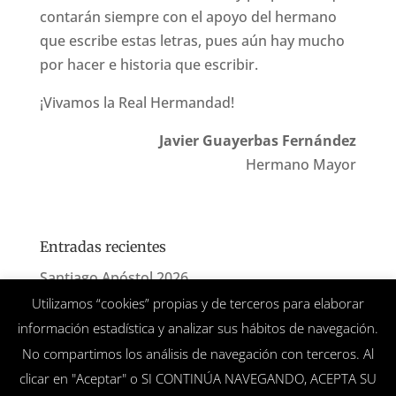
contarán siempre con el apoyo del hermano
que escribe estas letras, pues aún hay mucho
por hacer e historia que escribir.
¡Vivamos la Real Hermandad!
Javier Guayerbas Fernández
Hermano Mayor
Entradas recientes
Santiago Apóstol 2026
Utilizamos “cookies” propias y de terceros para elaborar
San Benito 2026
información estadística y analizar sus hábitos de navegación.
Corpus Christi 2026
No compartimos los análisis de navegación con terceros. Al
Ofrenda floral a la Virgen del Prado 2026
clicar en "Aceptar" o SI CONTINÚA NAVEGANDO, ACEPTA SU